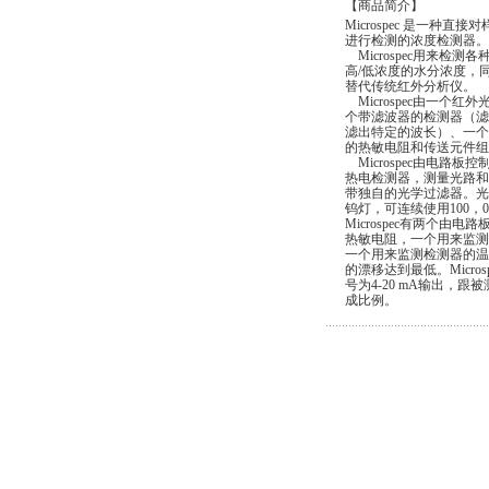
【商品简介】
Microspe
进行检测
Microspe
高/低浓度的
替代传统
Microsp
个带滤波器的
滤出特定的波长）、一个
的热敏电阻和传送元件组
Microspec由电路板
热电检测器，测量光
带独自的光学过滤
钨灯，可连续使用1
Microspec有两
热敏电阻，一个用来监测
一个用来监测检测器的温
的漂移达到最低。Micro
号为4-20 mA输出，跟
成比例。