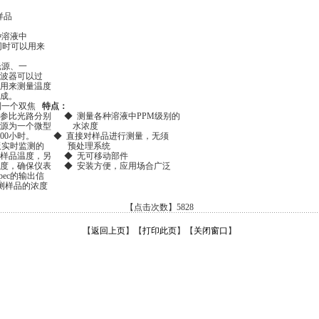
c 是一种直接对样品
的浓度检测器。
c用来检测各种溶液中
水分浓度，同时可以用来
红外分析仪。
ec由一个红外光源、一
检测器（滤波器可以过
用来测量温度
成。
控制一个双焦
特点：
路和参比光路分别 ◆ 测量各种溶液中PPM级别的
器。光源为一个微型 水浓度
00，000小时。 ◆ 直接对样品进行测量，无须
个由电路板实时监测的 预处理系统
样品温度，另 ◆ 无可移动部件
度，确保仪表 ◆ 安装方便，应用场合广泛
spec的输出信
被测样品的浓度
【点击次数】5828
【
返回上页
】【
打印此页
】【
关闭窗口
】