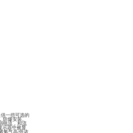
提供一些可选的
装，防爆安装。
弱电流，和流
显示器中被显
者氧气高/低浓