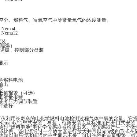
空分、燃料气、富氧空气中等常量氧气的浓度测量。
Nema4
Nema12
安装
（隔爆）
感器隔爆，控制部分盘装
显示
燃料电池
输出
录
值报警（可选）
流量报警
者压力调节装置
种选择
分析仪利用长寿命的电化学燃料电池检测过程气体中氧的含量。它
ema 4x/12壁式安装，盘装，框架安装以及标准顶部开口式安
通过“燃料电池”电化学传感器被检测出来。该传感器产生一个微
成比例。该电流通过一个放大器进行放大并且以ppm级的形式在
终端以电压或者电流的形式显示出来。可以选择低流量报警，或