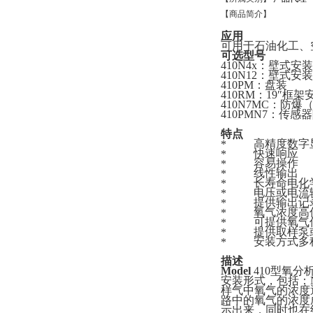
【商品简介】
应用
可用于石油化工、
可选型号
410N4x：壁式安装 
410N12：壁式安装 
410PM：盘装
410RM：19″框架
410N7MC：防爆
410PMN7：传
特点
高精度数字
快速响应
容易操作
线性输出
长寿命电化学
电压或电流
提供输出记
氧气浓度高低
可提供氧气低
提供取样泵或
安装方式多
描述
Model
410型氧
安装形式，包括：N
样气中氧气的浓度
路中的氧气的浓度
示出来，同时也在