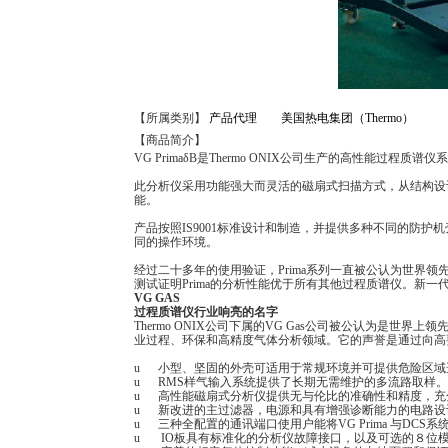
【所属类别】
产品代理
美国热电集团（Thermo）
【商品简介】
VG PrimaδB是Thermo ONIX公司生产的高性能过
此分析仪采用功能强大而灵活的磁扇式扫描方式，从结构设
能。
产品按照IS9001标准设计和制造，并提供多种不同的防
同的操作环境。
经过二十多年的使用验证，Prima系列一直被公认为世界
测试证明Prima的分析性能优于所有其他过程质谱仪。新
VG GAS
过程质谱仪行业响亮的名字
Thermo ONIX公司下属的VG Gas公司被公认为是
业过程、环保和高精度气体分析领域。它的声誉是通过向高
u 小型、坚固的外壳可适用于常规环境并可提供危险区域选项，
u RMS样气输入系统提供了长期无需维护的多流路取样
u 高性能磁扇式分析仪提供无与伦比的准确性和精度，充
u 新改进的主过滤器，电源和具有增强诊断能力的电路设
u 三种全配置的通讯端口使用户能将VG Prima 与DCS
u IO板具有标准化的分析仪故障接口，以及可选的８位